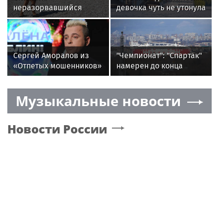
неразорвавшийся
девочка чуть не утонула
снаряд обнаружили на
в Химкинском
пляже в Турции
водохранилище
Сергей Аморалов из
"Чемпионат": "Спартак"
«Отпетых мошенников»
намерен до конца
поставил памятник на
трансферного окна
могиле жены
подписать Коррею
Музыкальные новости
Новости России