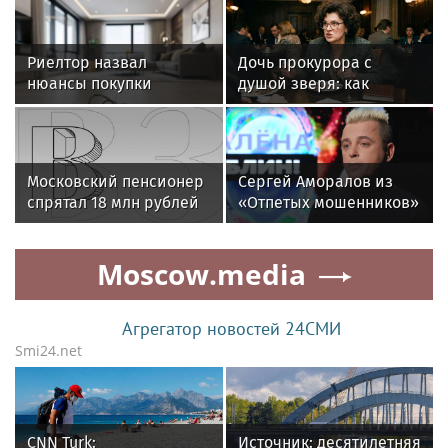
Риелтор назвал
Дочь прокурора с
нюансы покупки
душой зверя: как
квартиры без
«Мама» заливала
первоначального
Москву кровью ради
взноса
денег
Московский пенсионер
Сергей Аморалов из
спрятал 18 млн рублей
«Отпетых мошенников»
для мошенников в
поставил памятник на
духовке
могиле жены
Moscow.media
Агрегатор новостей 24СМИ
Smi24.net
CNN Turk:
Источник: десятилетняя