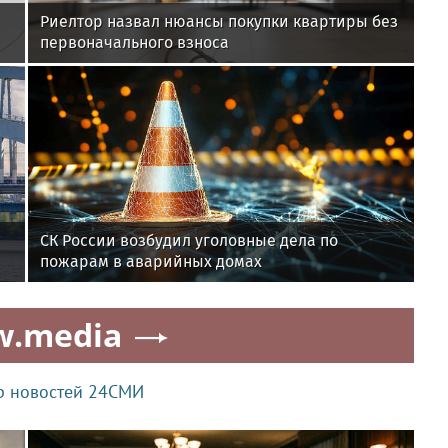
Риелтор назвал нюансы покупки квартиры без
первоначального взноса
СК России возбудил уголовные дела по
пожарам в аварийных домах
w.media
р новостей 24СМИ