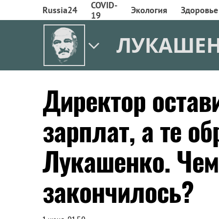
COVID-
Russia24
Экология
Здоровье
19
ЛУКАШЕ
Директор остав
зарплат, а те о
Лукашенко. Чем
закончилось?