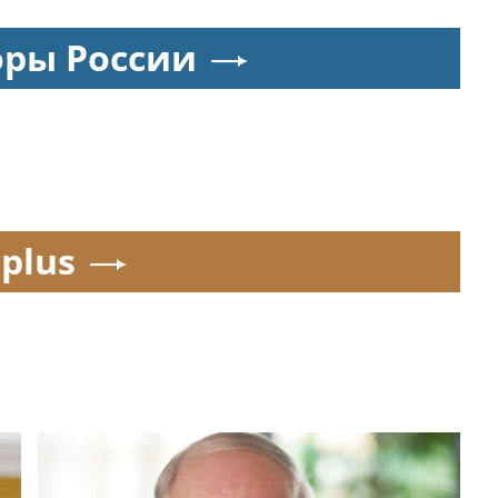
оры России
.plus