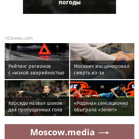
погоды
103news.com
Рейтинг регионов
Москвич инсценировал
с низкой аварийностью
смерть из-за
возглавили Чечня,
нежелания платить за
Подмосковье
аборт своей девушки
и Брянщина
Карседо назвал шоком
«Родина» сенсационно
два пропущенных гола
обыграла «Зенит»
от "Краснодара" в
и одержала первую
матче 3-го тура РПЛ
победу в РПЛ
Moscow.media