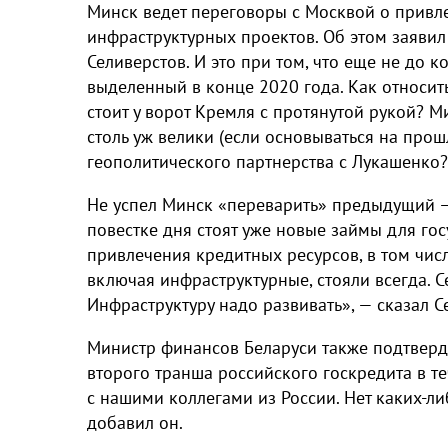
Минск ведет переговоры с Москвой о привл
инфраструктурных проектов. Об этом заяви
Селиверстов. И это при том, что еще не до
выделенный в конце 2020 года. Как относить
стоит у ворот Кремля с протянутой рукой? 
столь уж велики (если основываться на про
геополитического партнерства с Лукашенко?
Не успел Минск «переварить» предыдущий – 
повестке дня стоят уже новые займы для го
привлечения кредитных ресурсов, в том чис
включая инфраструктурные, стояли всегда. 
Инфраструктуру надо развивать», — сказал С
Министр финансов Беларуси также подтверд
второго транша российского госкредита в т
с нашими коллегами из России. Нет каких-либ
добавил он.