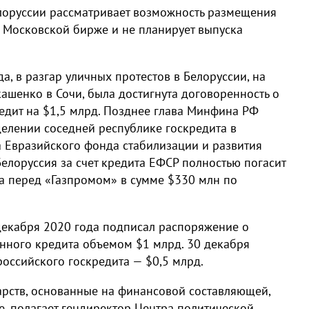
лоруссии рассматривает возможность размещения
а Московской бирже и не планирует выпуска
а, в разгар уличных протестов в Белоруссии, на
ашенко в Сочи, была достигнута договоренность о
редит на $1,5 млрд. Позднее глава Минфина РФ
делении соседней республике госкредита в
а Евразийского фонда стабилизации и развития
 Белоруссия за счет кредита ЕФСР полностью погасит
за перед «Газпромом» в сумме $330 млн по
екабря 2020 года подписал распоряжение о
нного кредита объемом $1 млрд. 30 декабря
оссийского госкредита — $0,5 млрд.
рств, основанные на финансовой составляющей,
е, полагает гендиректор Центра политической