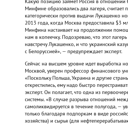
Какую позицию займет Россия в отношении б
Минфине образовались два лагеря, считает 
категорически против выдачи Лукашенко но
2013 года, когда Москва предоставила $3 мл
Минфина настаивает на продолжении помощи
нам в копеечку. Подозреваю, что этот лагерь
навстречу Лукашенко, и что украинский казу
с Белоруссией», — предупреждает эксперт.
Сейчас на высшем уровне идет выработка н
Москвой, уверен профессор финансового уни
«Поскольку Польша, Украина и другие страны
открестились, ему надо быстро перестраиват
эксперт. Он полагает, что одна из первооч
системы. «В случае разрыва отношений меж
самоликвидируется в течение полугода, — у
только благодаря подпоркам в виде российс
хозяйства) и сырья (для нефтеперерабатыва