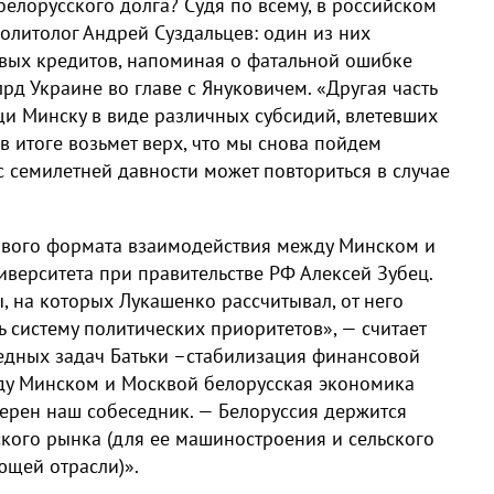
елорусского долга? Судя по всему, в российском
политолог Андрей Суздальцев: один из них
вых кредитов, напоминая о фатальной ошибке
рд Украине во главе с Януковичем. «Другая часть
 Минску в виде различных субсидий, влетевших
 в итоге возьмет верх, что мы снова пойдем
с семилетней давности может повториться в случае
ового формата взаимодействия между Минском и
верситета при правительстве РФ Алексей Зубец.
, на которых Лукашенко рассчитывал, от него
ь систему политических приоритетов», — считает
ередных задач Батьки –стабилизация финансовой
ду Минском и Москвой белорусская экономика
верен наш собеседник. — Белоруссия держится
кого рынка (для ее машиностроения и сельского
ющей отрасли)».