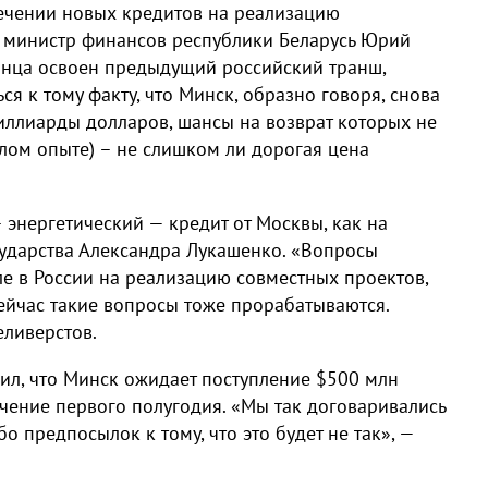
ечении новых кредитов на реализацию
л министр финансов республики Беларусь Юрий
 конца освоен предыдущий российский транш,
ся к тому факту, что Минск, образно говоря, снова
Миллиарды долларов, шансы на возврат которых не
шлом опыте) – не слишком ли дорогая цена
энергетический — кредит от Москвы, как на
сударства Александра Лукашенко. «Вопросы
ле в России на реализацию совместных проектов,
Сейчас такие вопросы тоже прорабатываются.
еливерстов.
ил, что Минск ожидает поступление $500 млн
ечение первого полугодия. «Мы так договаривались
о предпосылок к тому, что это будет не так», —