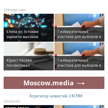
103news.com
Елена из Эстонии
7 избирательных
оценила высокое
участков для выборов в
качество жизни в
ГД откроются в
Великом Новгороде
Белоруссии
Юрист Русяев
7 избирательных
посоветовал
участков для выборов в
фиксировать состояние
ГД откроются в
питомца до груминга
Белоруссии
Moscow.media
Агрегатор новостей 24СМИ
Smi24.net