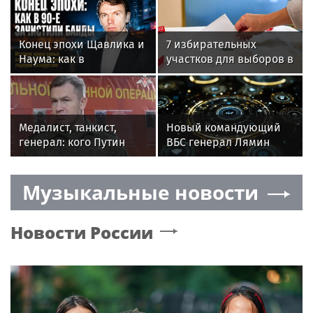
Конец эпохи Щавлика и
7 избирательных
Наума: как в
участков для выборов в
девяностые годы
ГД откроются в
ликвидировали
Белоруссии
криминальные
группировки в
Медалист, танкист,
Новый командующий
Белоруссии
генерал: кого Путин
ВБС генерал Лямин
назначил командовать
оказался уроженцем
войсками БПЛА
Белоруссии
Музыкальные новости
Новости России