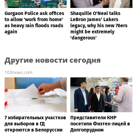
Gurgaon Police ask offices
Shaquille O'Neal talks
to allow 'work from home'
LeBron James' Lakers
as heavy rain floods roads
legacy, why his new 76ers
again
might be extremely
'dangerous'
Другие новости сегодня
103news.com
7 избирательных участков
Представители КНР
для выборов в ГД
посетили Физтех-лицей в
откроются в Белоруссии
Долгопрудном