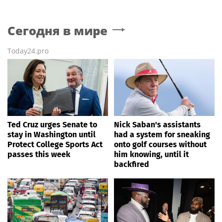
Сегодня в мире
Today24.pro
Ted Cruz urges Senate to
Nick Saban's assistants
stay in Washington until
had a system for sneaking
Protect College Sports Act
onto golf courses without
passes this week
him knowing, until it
backfired