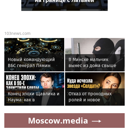
на границе с Латвией
103news.com
Новый командующий
В Минске мальчик
ВБС генерал Лямин
вынес из дома свыше
оказался уроженцем
$200 тыс. по указанию
Белоруссии
мошенников
Конец эпохи Щавлика и
Отказ от проходных
Наума: как в
ролей и новое
девяностые годы
увлечение: как сейчас
ликвидировали
живёт звезда «Солдат»
Moscow.media
криминальные
Ольга Фадеева
группировки в