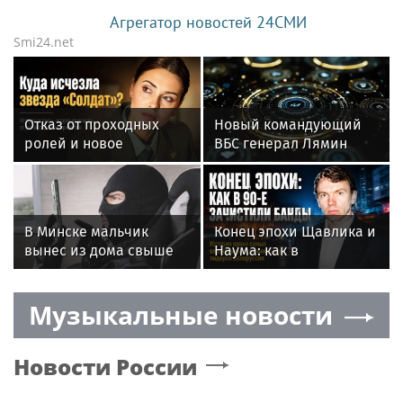
Белоруссии
Агрегатор новостей 24СМИ
Smi24.net
Отказ от проходных
Новый командующий
ролей и новое
ВБС генерал Лямин
увлечение: как сейчас
оказался уроженцем
живёт звезда «Солдат»
Белоруссии
Ольга Фадеева
В Минске мальчик
Конец эпохи Щавлика и
вынес из дома свыше
Наума: как в
$200 тыс. по указанию
девяностые годы
мошенников
ликвидировали
Музыкальные новости
криминальные
группировки в
Белоруссии
Новости России