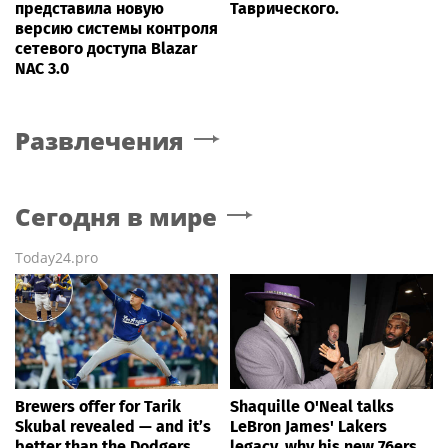
представила новую
Таврического.
версию системы контроля
сетевого доступа Blazar
NAC 3.0
Развлечения
Сегодня в мире
Today24.pro
Brewers offer for Tarik
Shaquille O'Neal talks
Skubal revealed — and it’s
LeBron James' Lakers
better than the Dodgers
legacy, why his new 76ers