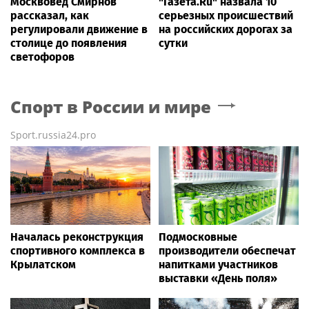
Москвовед Смирнов
"Газета.Ru" назвала 10
рассказал, как
серьезных происшествий
регулировали движение в
на российских дорогах за
столице до появления
сутки
светофоров
Спорт в России и мире
Sport.russia24.pro
Началась реконструкция
Подмосковные
спортивного комплекса в
производители обеспечат
Крылатском
напитками участников
выставки «День поля»