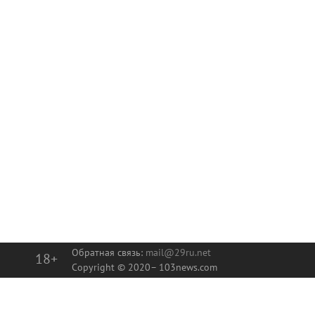
Обратная связь:
mail@29ru.net
18+
Copyright © 2020–
103news.com