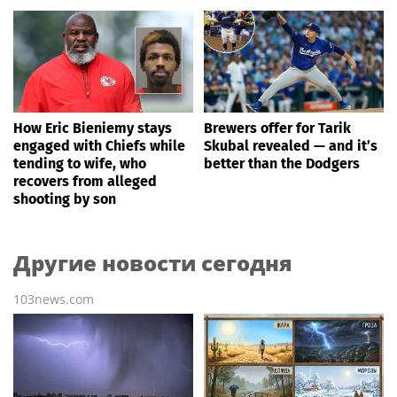
How Eric Bieniemy stays
Brewers offer for Tarik
engaged with Chiefs while
Skubal revealed — and it’s
tending to wife, who
better than the Dodgers
recovers from alleged
shooting by son
Другие новости сегодня
103news.com