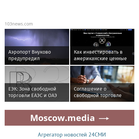
103news.com
Аэропорт Внуково
Как инвестировать в
предупредил
американские ценные
пассажиров
бумаги из Минска
о возможных
задержках из-за
непогоды
ЕЭК: Зона свободной
Соглашение о
торговли ЕАЭС и ОАЭ
свободной торговле
заработает осенью
между ЕАЭС и ОАЭ
вступит в силу 6
Moscow.media
октября
Агрегатор новостей 24СМИ