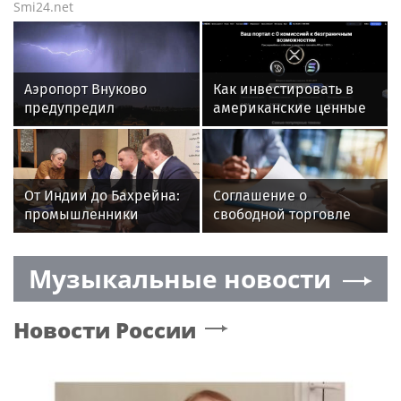
Smi24.net
Аэропорт Внуково
Как инвестировать в
предупредил
американские ценные
пассажиров
бумаги из Минска
о возможных
задержках из-за
непогоды
От Индии до Бахрейна:
Соглашение о
промышленники
свободной торговле
Москвы примут участие
между ЕАЭС и ОАЭ
в 17 международных
вступит в силу 6
Музыкальные новости
мероприятиях
октября
Новости России