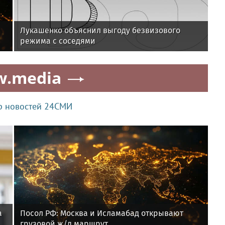
Лукашенко объяснил выгоду безвизового
режима с соседями
w.media
р новостей 24СМИ
а
Посол РФ: Москва и Исламабад открывают
грузовой ж/д маршрут