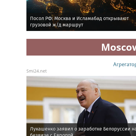
Посол РФ: Москва и Исламабад открывают
грузовой ж/д маршрут
Mosco
Агрегато
Smi24.net
Лукашенко заявил о заработке Белоруссии н
безвизе с Европой