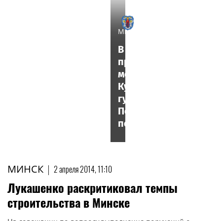
МИНСК
В Чехове
пройдет
международный
Кубок
губернатора
Подмосковья
по гандболу
МИНСК
|
2 апреля 2014, 11:10
Лукашенко раскритиковал темпы
строительства в Минске