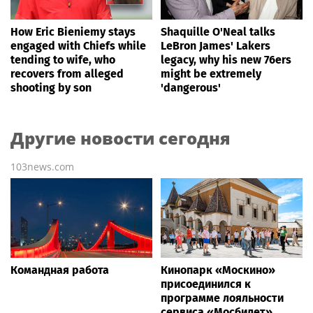
How Eric Bieniemy stays
Shaquille O'Neal talks
engaged with Chiefs while
LeBron James' Lakers
tending to wife, who
legacy, why his new 76ers
recovers from alleged
might be extremely
shooting by son
'dangerous'
Другие новости сегодня
103news.com
Командная работа
Кинопарк «Москино»
присоединился к
программе лояльности
сервиса «Мосбилет»