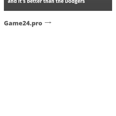
and it’s better than the Dodgers
Game24.pro