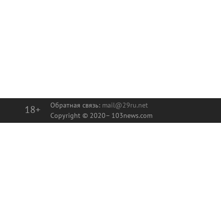
Обратная связь:
mail@29ru.net
18+
Copyright © 2020–
103news.com