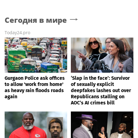
Сегодня в мире
Today24.pro
Gurgaon Police ask offices
‘Slap in the face’: Survivor
to allow 'work from home'
of sexually explicit
as heavy rain floods roads
deepfakes lashes out over
again
Republicans stalling on
AOC’s AI crimes bill