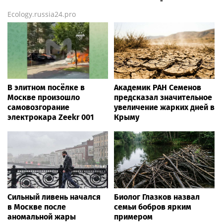
Ecology.russia24.pro
В элитном посёлке в
Академик РАН Семенов
Москве произошло
предсказал значительное
самовозгорание
увеличение жарких дней в
электрокара Zeekr 001
Крыму
Сильный ливень начался
Биолог Глазков назвал
в Москве после
семьи бобров ярким
аномальной жары
примером