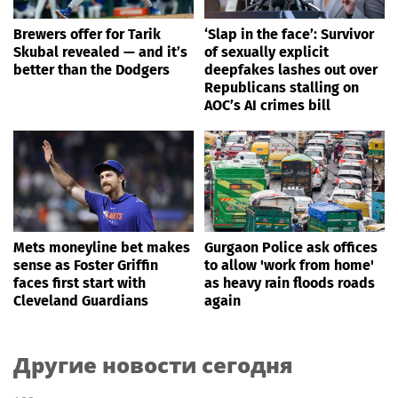
Brewers offer for Tarik
‘Slap in the face’: Survivor
Skubal revealed — and it’s
of sexually explicit
better than the Dodgers
deepfakes lashes out over
Republicans stalling on
AOC’s AI crimes bill
Mets moneyline bet makes
Gurgaon Police ask offices
sense as Foster Griffin
to allow 'work from home'
faces first start with
as heavy rain floods roads
Cleveland Guardians
again
Другие новости сегодня