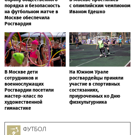
порядка и безопасность
с олимпийским чемпионом
на футбольном матче в
Иваном Едешко
Москве обеспечила
Росгвардия
В Москве дети
На Южном Урале
сотрудников и
росгвардейцы приняли
военнослужащих
участие в спортивных
Росгвардии посетили
состязаниях,
мастер-класс по
приуроченных ко Дню
художественной
физкультурника
гимнастике
ФУТБОЛ