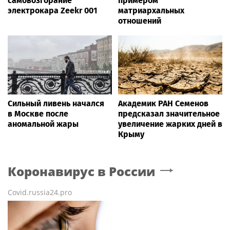
самовозгорание
примером
электрокара Zeekr 001
матриархальных
отношений
Сильный ливень начался
Академик РАН Семенов
в Москве после
предсказал значительное
аномальной жары
увеличение жарких дней в
Крыму
Коронавирус в России
Covid.russia24.pro