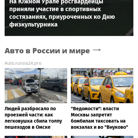
На Южном Урале росгвардейцы
приняли участие в спортивных
состязаниях, приуроченных ко Дню
физкультурника
Авто в России и мире
Auto.russia24.pro
Людей разбросало по
"Ведомости": власти
проезжей части: как
Москвы запретят
легковушка сбила толпу
бомбилам таксовать на
пешеходов в Омске
вокзалах и во "Внуково"