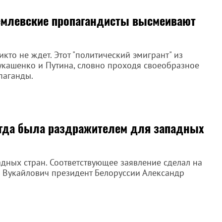
кремлевские пропагандисты высмеивают
икто не ждет. Этот "политический эмигрант" из
укашенко и Путина, словно проходя своеобразное
паганды.
егда была раздражителем для западных
дных стран. Соответствующее заявление сделал на
й Вукайлович президент Белоруссии Александр