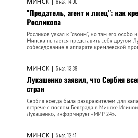
МИНСК
|
6 мая, 14:00
"Предатель, агент и лжец": как 
Росликова
Росликов уехал к "своим", но там его особо н
Минска пытается представить себя другом Л
собеседование в аппарате кремлевской про
МИНСК
|
5 мая, 13:39
Лукашенко заявил, что Сербия вс
стран
Сербия всегда была раздражителем для запа
встрече с послом Белграда в Минске Илино
Лукашенко, информирует «МИР 24».
МИНСК
|
5 мая, 12:41